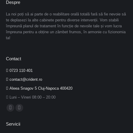
Despre
La noi poți să ai parte de o reabilitare orală totală fară să fie nevoie să
te deplasezi la alte cabinete pentru diverse intervenții. Vom stabili
împreună planul de tratament în funcție de nevoile tale și vom lucra
împreuna pentru a obține un zâmbet frumos, în armonie cu fizionomia
ta!
Contact
0723 110 401
contact@crident.ro
Aleea Snagov 5 Cluj-Napoca 400420
Luni – Vineri 08:00 – 20:00
Facebook
Instagram
page
page
Servicii
opens
opens