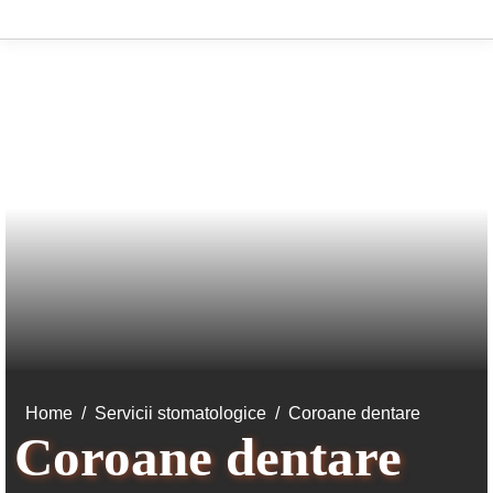
You are here:
Home
Servicii stomatologice
Coroane dentare
Coroane dentare