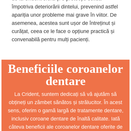
împotriva deteriorării dintelui, prevenind astfel
apariția unor probleme mai grave în viitor. De
asemenea, acestea sunt ușor de întreținut și
curățat, ceea ce le face o opțiune practică și
convenabilă pentru mulți pacienți.
Beneficiile coroanelor
dentare
La Crident, suntem dedicați să vă ajutăm să
obțineți un zâmbet sănătos și strălucitor. În acest
sens, oferim o gamă largă de tratamente dentare,
inclusiv coroane dentare de înaltă calitate. Iată
câteva beneficii ale coroanelor dentare oferite de